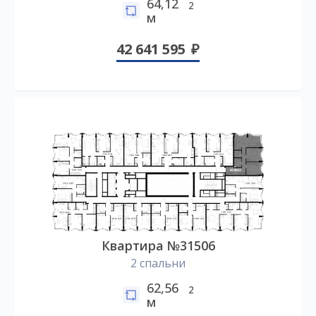
64,12
2
м
42 641 595
Квартира №31506
2 спальни
62,56
2
м