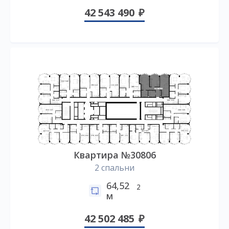
42 543 490
Квартира №30806
2 спальни
64,52
2
м
42 502 485