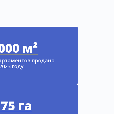
000 м²
партаментов продано
 2023 году
75 га