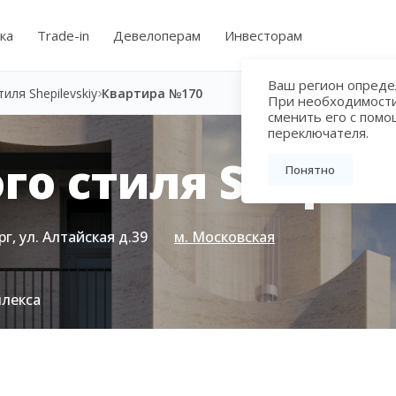
ка
Trade-in
Девелоперам
Инвесторам
Ваш регион определ
иля Shepilevskiy
Квартира №170
При необходимост
сменить его с пом
переключателя.
о стиля Shepile
Понятно
г, ул. Алтайская д.39
м. Московская
плекса