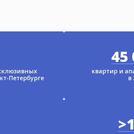
45 
ксклюзивных
квартир и а
нкт-Петербурге
в
>1