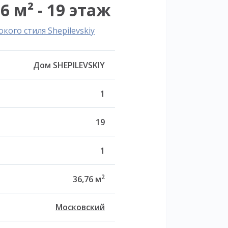
6 м² - 19 этаж
ого стиля Shepilevskiy
Дом SHEPILEVSKIY
1
19
1
2
36,76 м
Московский