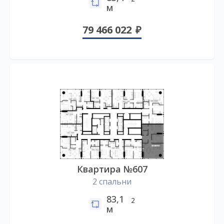
м
79 466 022
Квартира №607
2 спальни
83,1
2
м