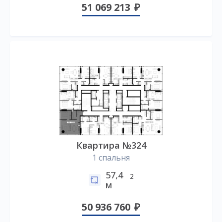
51 069 213
Квартира №324
1 спальня
57,4
2
м
50 936 760