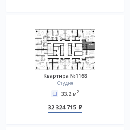
Квартира №1168
Студия
2
33,2 м
32 324 715