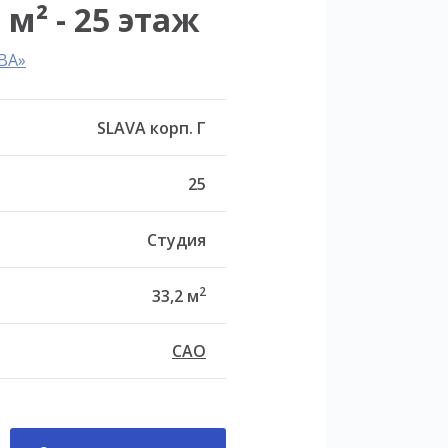
 м² - 25 этаж
ВА»
SLAVA корп. Г
25
Студия
2
33,2 м
САО