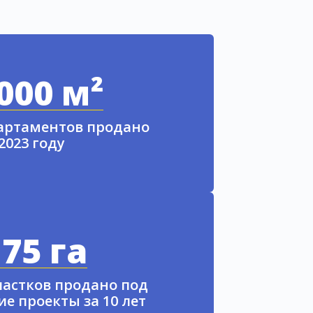
000 м²
партаментов продано
 2023 году
75 га
частков продано под
е проекты за 10 лет