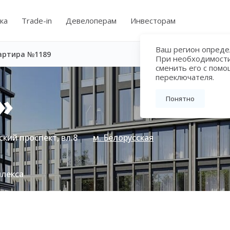
ка
Trade-in
Девелоперам
Инвесторам
Ваш регион определ
артира №1189
При необходимост
сменить его с пом
переключателя.
»
Понятно
кий проспект, вл.8
м. Белорусская
плекса