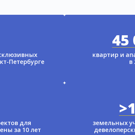
45 
ксклюзивных
квартир и а
нкт-Петербурге
в
>1
ектов для
земельных у
ены за 10 лет
девелоперски