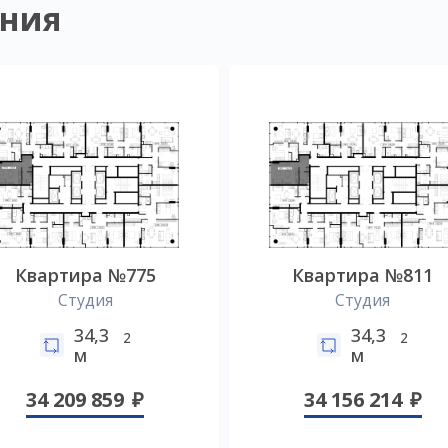
ния
Квартира №775
Квартира №811
Студия
Студия
34,3
34,3
2
2
м
м
34 209 859
34 156 214