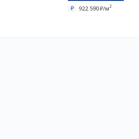
2
922 590
/м