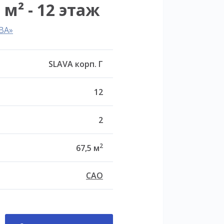
 м² - 12 этаж
ВА»
SLAVA корп. Г
12
2
2
67,5 м
САО