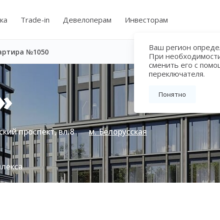
ка
Trade-in
Девелоперам
Инвесторам
Ваш регион определ
артира №1050
При необходимост
сменить его с пом
переключателя.
»
Понятно
кий проспект, вл.8
м. Белорусская
плекса