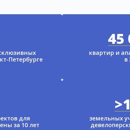
45 
ксклюзивных
квартир и а
нкт-Петербурге
в
>1
ектов для
земельных у
ены за 10 лет
девелоперски