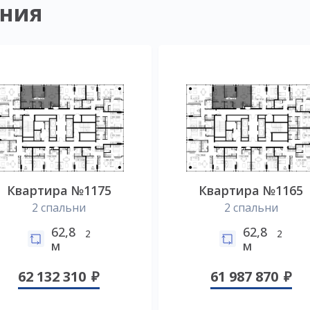
ния
Квартира №1175
Квартира №1165
2 спальни
2 спальни
62,8
62,8
2
2
м
м
62 132 310
61 987 870