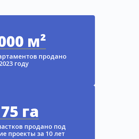
000 м²
партаментов продано
 2023 году
75 га
частков продано под
е проекты за 10 лет