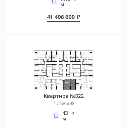
м
41 496 600
Квартира №322
1 спальня
43
2
м