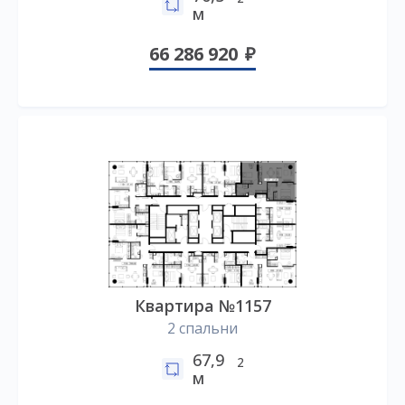
м
66 286 920
Квартира №1157
2 спальни
67,9
2
м