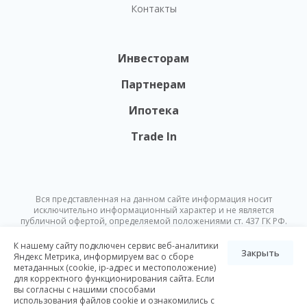
Контакты
Инвесторам
Партнерам
Ипотека
Trade In
Вся представленная на данном сайте информация носит
исключительно информационный характер и не является
публичной офертой, определяемой положениями ст. 437 ГК РФ.
Опубликованная на данном сайте информация может быть
изменена в любое время без предварительного уведомления.
К нашему сайту подключен сервис веб-аналитики
Закрыть
Яндекс Метрика, информируем вас о сборе
метаданных (cookie, ip-адрес и местоположение)
© Nikoliers 2026
для корректного функционирования сайта. Если
Положение об обработке персональных данных
Карта сайта
вы согласны с нашими способами
использования файлов cookie и ознакомились с
Разработка Pictus