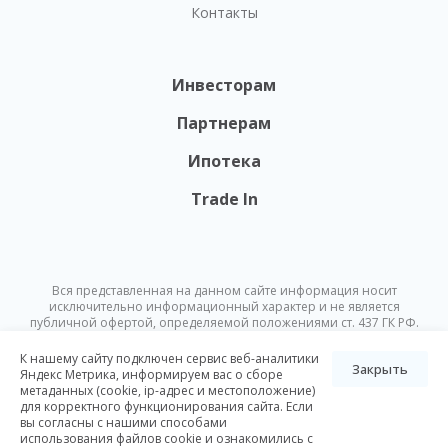
Контакты
Инвесторам
Партнерам
Ипотека
Trade In
Вся представленная на данном сайте информация носит
исключительно информационный характер и не является
публичной офертой, определяемой положениями ст. 437 ГК РФ.
Опубликованная на данном сайте информация может быть
изменена в любое время без предварительного уведомления.
К нашему сайту подключен сервис веб-аналитики
Закрыть
Яндекс Метрика, информируем вас о сборе
метаданных (cookie, ip-адрес и местоположение)
© Nikoliers 2026
для корректного функционирования сайта. Если
Положение об обработке персональных данных
Карта сайта
вы согласны с нашими способами
использования файлов cookie и ознакомились с
Разработка Pictus