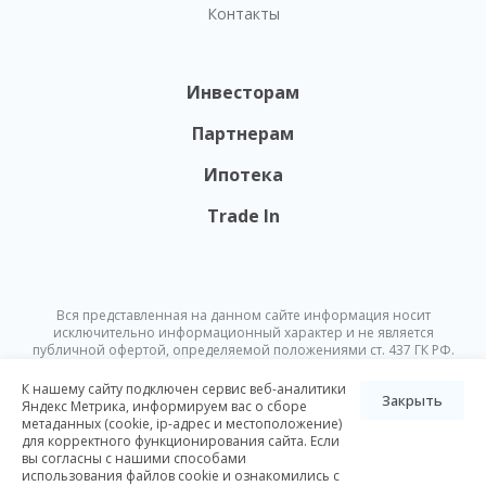
Контакты
Инвесторам
Партнерам
Ипотека
Trade In
Вся представленная на данном сайте информация носит
исключительно информационный характер и не является
публичной офертой, определяемой положениями ст. 437 ГК РФ.
Опубликованная на данном сайте информация может быть
изменена в любое время без предварительного уведомления.
К нашему сайту подключен сервис веб-аналитики
Закрыть
Яндекс Метрика, информируем вас о сборе
метаданных (cookie, ip-адрес и местоположение)
© Nikoliers 2026
для корректного функционирования сайта. Если
Положение об обработке персональных данных
Карта сайта
вы согласны с нашими способами
использования файлов cookie и ознакомились с
Разработка Pictus