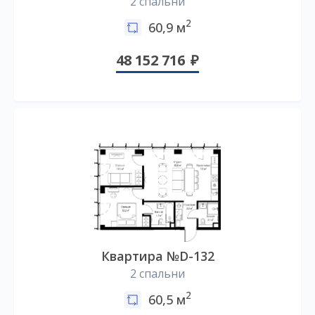
2 спальни
2
60,9 м
48 152 716
Квартира №D-132
2 спальни
2
60,5 м