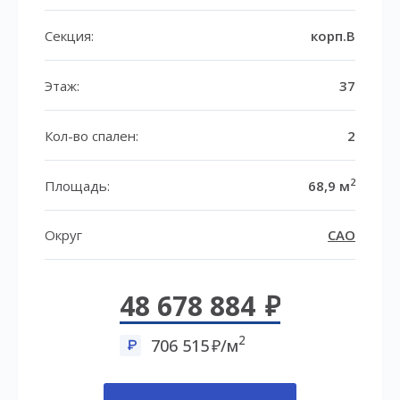
Секция:
корп.B
Этаж:
37
Кол-во спален:
2
2
Площадь:
68,9 м
Округ
САО
48 678 884
2
706 515
/м