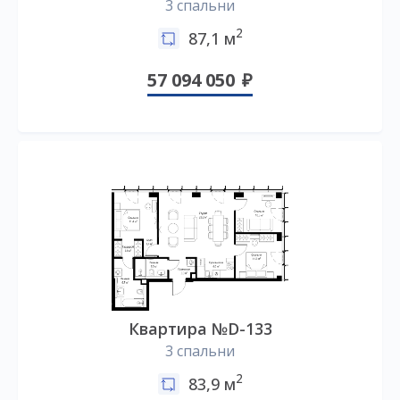
3 спальни
2
87,1 м
57 094 050
Квартира №D-133
3 спальни
2
83,9 м