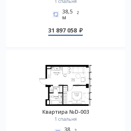
1 спальня
38,5
2
м
31 897 058
Квартира №D-003
1 спальня
38
2