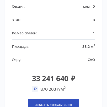
Секция:
корп.D
Этаж:
3
Кол-во спален:
1
2
Площадь:
38,2 м
Округ
САО
33 241 640
2
870 200
/м
Заказать консультацию