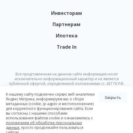
Инвесторам
Партнерам
Ипотека
Trade In
Вся представленная на данном сайте информация носит
исключительно информационный характер и не является
публичной офертой, определяемой положениями ст. 437 ГК РФ.
Опубликованная на данном сайте информация может быть
изменена в любое время без предварительного уведомления.
К нашему сайту подключен сервис веб-аналитики
Закрыть
Яндекс Метрика, информируем вас о сборе
метаданных (cookie, ip-адрес и местоположение)
© Nikoliers 2026
для корректного функционирования сайта. Если
Положение об обработке персональных данных
Карта сайта
вы согласны с нашими способами
использования файлов cookie и ознакомились с
Разработка Pictus
положением об обработке персональных
данных
, просто продолжайте пользоваться
сайтом.