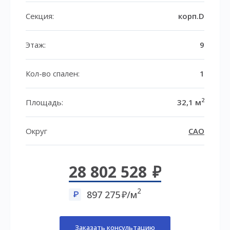
Секция:
корп.D
Этаж:
9
Кол-во спален:
1
2
Площадь:
32,1 м
Округ
САО
28 802 528
2
897 275
/м
Заказать консультацию