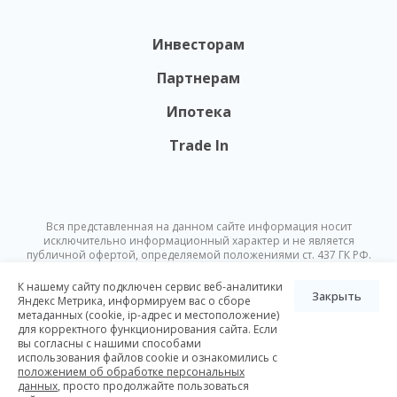
Инвесторам
Партнерам
Ипотека
Trade In
Вся представленная на данном сайте информация носит
исключительно информационный характер и не является
публичной офертой, определяемой положениями ст. 437 ГК РФ.
Опубликованная на данном сайте информация может быть
изменена в любое время без предварительного уведомления.
К нашему сайту подключен сервис веб-аналитики
Закрыть
Яндекс Метрика, информируем вас о сборе
метаданных (cookie, ip-адрес и местоположение)
© Nikoliers 2026
для корректного функционирования сайта. Если
Положение об обработке персональных данных
Карта сайта
вы согласны с нашими способами
использования файлов cookie и ознакомились с
Разработка Pictus
положением об обработке персональных
данных
, просто продолжайте пользоваться