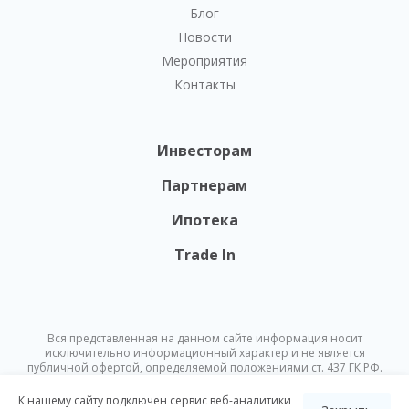
Блог
Новости
Мероприятия
Контакты
Инвесторам
Партнерам
Ипотека
Trade In
Вся представленная на данном сайте информация носит
исключительно информационный характер и не является
публичной офертой, определяемой положениями ст. 437 ГК РФ.
Опубликованная на данном сайте информация может быть
изменена в любое время без предварительного уведомления.
К нашему сайту подключен сервис веб-аналитики