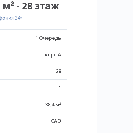
 м² - 28 этаж
фония 34»
1 Очередь
корп.A
28
1
2
38,4 м
САО