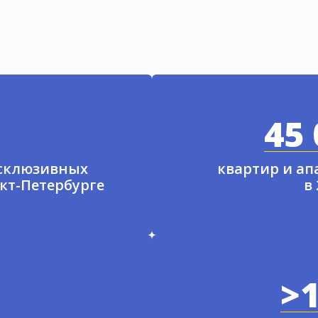
45 
ксклюзивных
квартир и а
нкт-Петербурге
в
>1