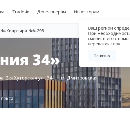
ка
Trade-in
Девелоперам
Инвесторам
Ваш регион определ
34»
Квартира №А-295
При необходимост
сменить его с пом
переключателя.
ния 34»
Понятно
, 2-я Хуторская ул., 34
м. Дмитровская
плекса