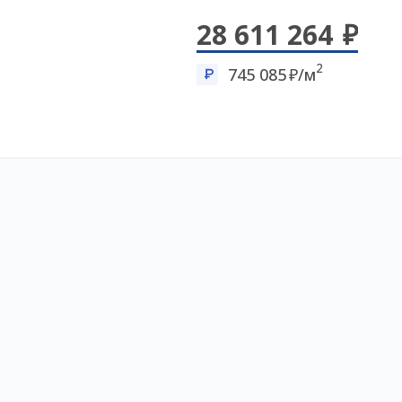
28 611 264
2
745 085
/м