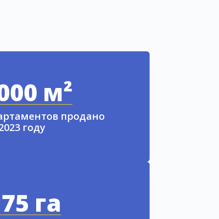
000 м²
партаментов продано
 2023 году
75 га