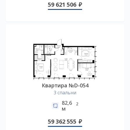
59 621 506
Квартира №D-054
3 спальни
82,6
2
м
59 362 555