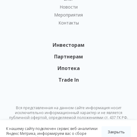
Новости
Мероприятия
Контакты
Инвесторам
Партнерам
Ипотека
Trade In
Вся представленная на данном сайте информация носит
исключительно информационный характер и не является
публичной офертой, определяемой положениями ст. 437 ГК РФ.
Опубликованная на данном сайте информация может быть
изменена в любое время без предварительного уведомления.
К нашему сайту подключен сервис веб-аналитики
Закрыть
Яндекс Метрика, информируем вас о сборе