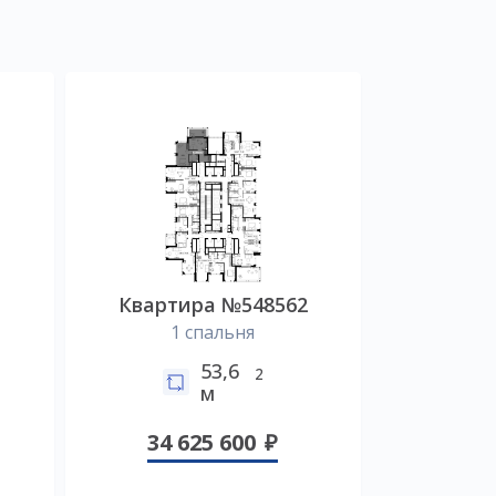
0
Квартира №548562
1 спальня
53,6
2
м
34 625 600