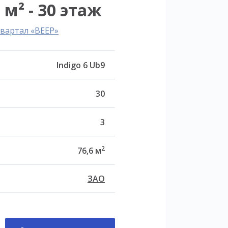
 м² - 30 этаж
вартал «ВЕЕР»
Indigo 6 Ub9
30
3
2
76,6 м
ЗАО