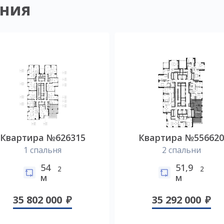
ния
Квартира №626315
Квартира №55662
1 спальня
2 спальни
54
51,9
2
2
м
м
35 802 000
35 292 000