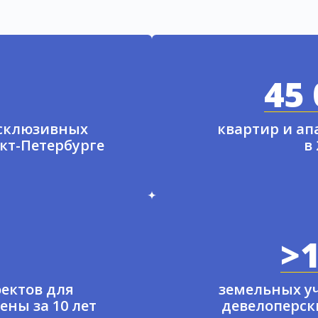
45 
ксклюзивных
квартир и а
нкт-Петербурге
в
>1
ектов для
земельных у
ены за 10 лет
девелоперски