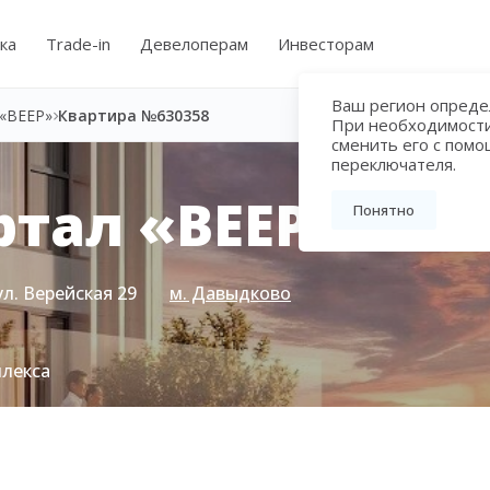
ка
Trade-in
Девелоперам
Инвесторам
Ваш регион определ
«ВЕЕР»
Квартира №630358
При необходимост
сменить его с пом
переключателя.
тал «ВЕЕР»
Понятно
ул. Верейская 29
м. Давыдково
плекса