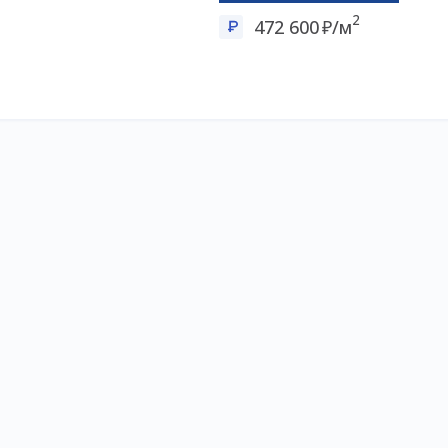
2
472 600
/м