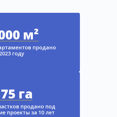
000 м²
партаментов продано
 2023 году
75 га
частков продано под
е проекты за 10 лет