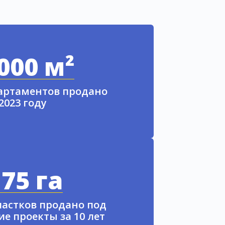
000 м²
партаментов продано
 2023 году
75 га
частков продано под
е проекты за 10 лет