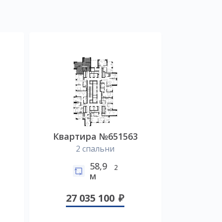
2
Квартира №651563
2 спальни
58,9
2
м
27 035 100