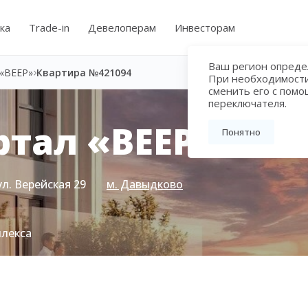
ка
Trade-in
Девелоперам
Инвесторам
Ваш регион определ
«ВЕЕР»
Квартира №421094
При необходимост
сменить его с пом
переключателя.
тал «ВЕЕР»
Понятно
ул. Верейская 29
м. Давыдково
плекса