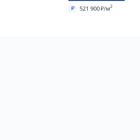
2
521 900
/м