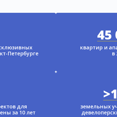
45 
ксклюзивных
квартир и а
нкт-Петербурге
в
>1
ектов для
земельных у
ены за 10 лет
девелоперски