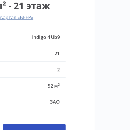
² - 21 этаж
вартал «ВЕЕР»
Indigo 4 Ub9
21
2
2
52 м
ЗАО