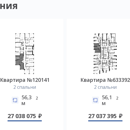
ния
Квартира №120141
Квартира №63339
2 спальни
2 спальни
56,3
56,1
2
2
м
м
27 038 075
27 037 395