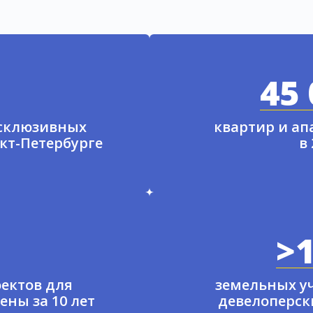
45 
ксклюзивных
квартир и а
нкт-Петербурге
в
>1
ектов для
земельных у
ены за 10 лет
девелоперски