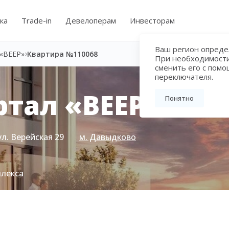
ка
Trade-in
Девелоперам
Инвесторам
Ваш регион определ
«ВЕЕР»
Квартира №110068
При необходимост
сменить его с пом
переключателя.
тал «ВЕЕР»
Понятно
ул. Верейская 29
м. Давыдково
плекса