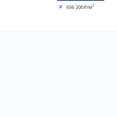
2
656 200
/м