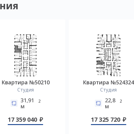
ния
Квартира №50210
Квартира №52432
Студия
Студия
31,91
22,8
2
2
м
м
17 359 040
17 325 720