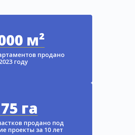
000 м²
партаментов продано
 2023 году
75 га
частков продано под
е проекты за 10 лет