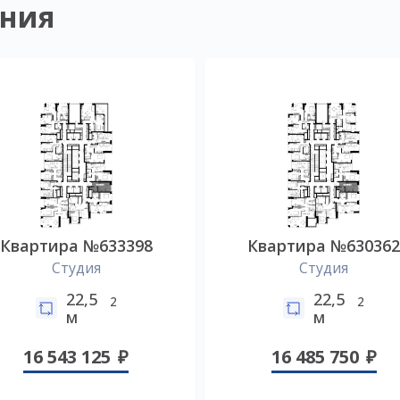
ния
Квартира №633398
Квартира №63036
Студия
Студия
22,5
22,5
2
2
м
м
16 543 125
16 485 750