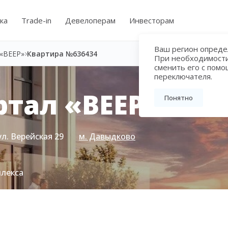
ка
Trade-in
Девелоперам
Инвесторам
Ваш регион определ
«ВЕЕР»
Квартира №636434
При необходимост
сменить его с пом
переключателя.
тал «ВЕЕР»
Понятно
ул. Верейская 29
м. Давыдково
плекса