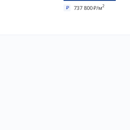
2
737 800
/м