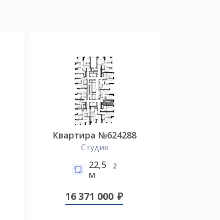
2
Квартира №624288
Студия
22,5
2
м
16 371 000