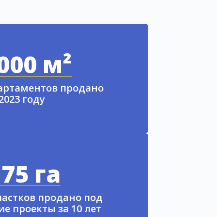
000 м²
партаментов продано
 2023 году
75 га
частков продано под
е проекты за 10 лет