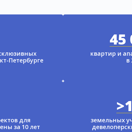
45 
ксклюзивных
квартир и а
нкт-Петербурге
в
>1
ектов для
земельных у
ены за 10 лет
девелоперски