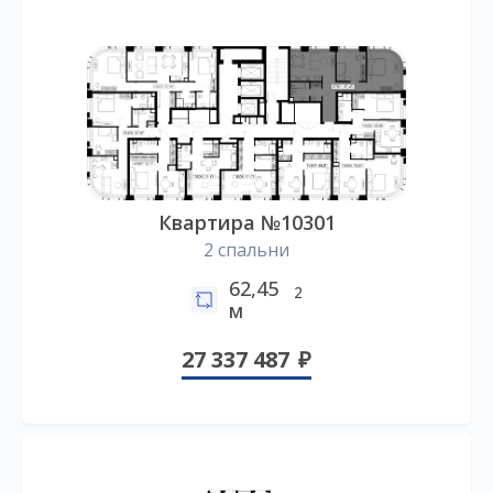
Квартира №10301
2 спальни
62,45
2
м
27 337 487