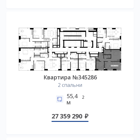
Квартира №345286
2 спальни
55,4
2
м
27 359 290