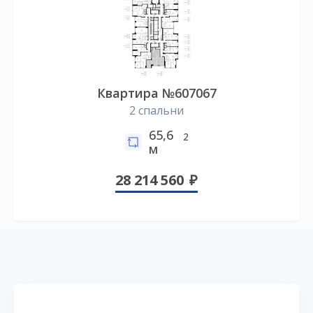
Квартира №607067
2 спальни
65,6
2
м
28 214 560