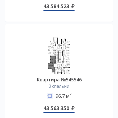
43 584 523
Квартира №545546
3 спальни
2
96,7 м
43 563 350