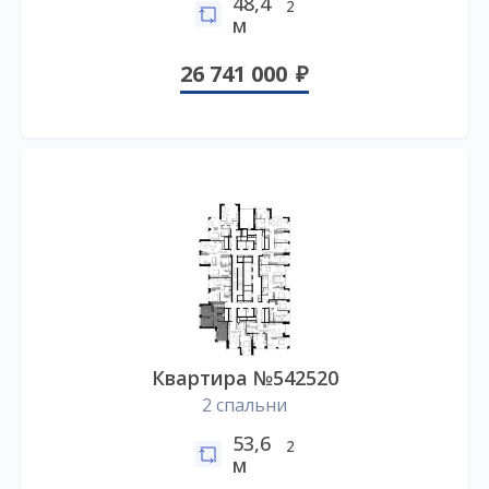
48,4
2
м
26 741 000
Квартира №542520
2 спальни
53,6
2
м