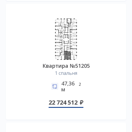
Квартира №51205
1 спальня
47,36
2
м
22 724 512