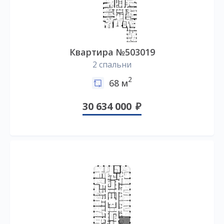
Квартира №503019
2 спальни
2
68 м
30 634 000