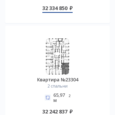
32 334 850
Квартира №23304
2 спальни
65,97
2
м
32 242 837