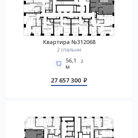
Квартира №312068
2 спальни
56,1
2
м
27 657 300