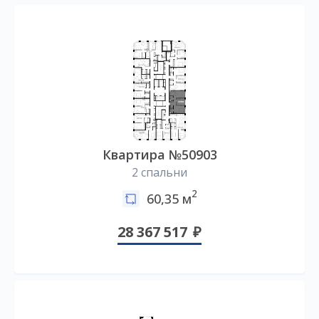
Квартира №50903
2 спальни
2
60,35 м
28 367 517