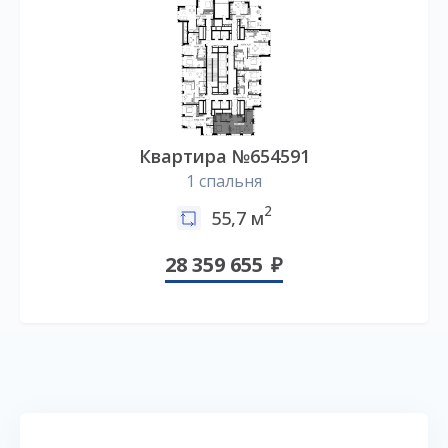
Квартира №654591
1 спальня
2
55,7 м
28 359 655