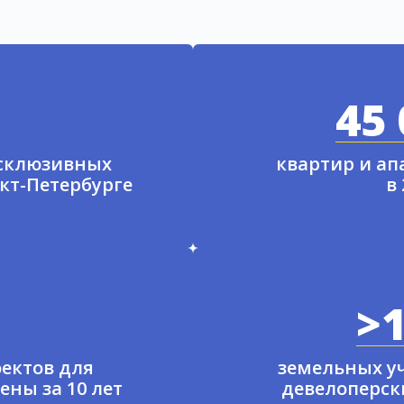
45 
ксклюзивных
квартир и а
нкт-Петербурге
в
>1
ектов для
земельных у
ены за 10 лет
девелоперски