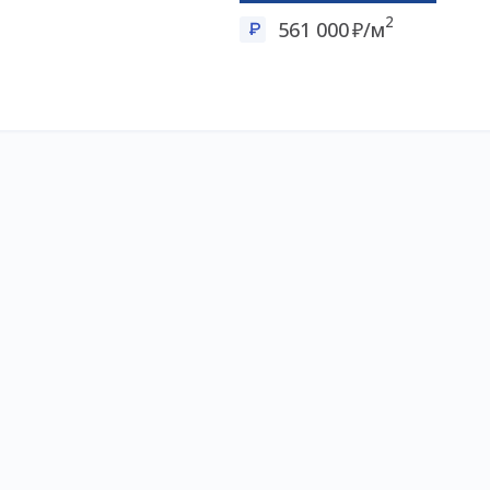
2
561 000
/м