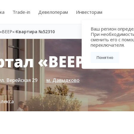
ка
Trade-in
Девелоперам
Инвесторам
Ваш регион определ
«ВЕЕР»
Квартира №52310
При необходимост
сменить его с пом
переключателя.
тал «ВЕЕР»
Понятно
ул. Верейская 29
м. Давыдково
плекса