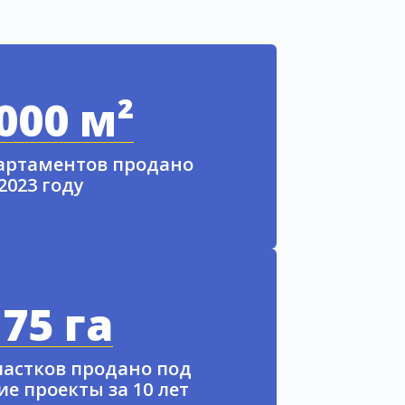
000 м²
партаментов продано
 2023 году
75 га
частков продано под
е проекты за 10 лет