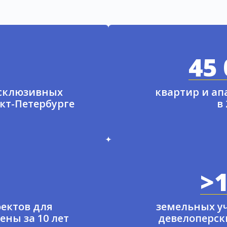
45 
ксклюзивных
квартир и а
нкт-Петербурге
в
>1
ектов для
земельных у
ены за 10 лет
девелоперски