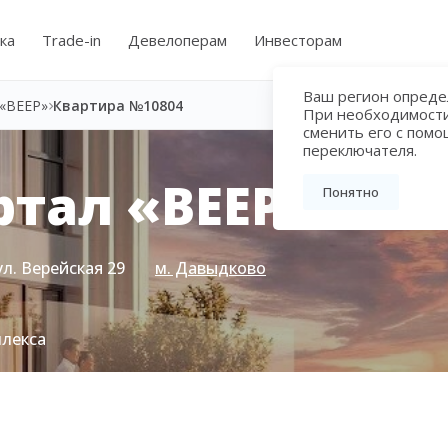
ка
Trade-in
Девелоперам
Инвесторам
Ваш регион определ
«ВЕЕР»
Квартира №10804
При необходимост
сменить его с пом
переключателя.
тал «ВЕЕР»
Понятно
ул. Верейская 29
м. Давыдково
плекса