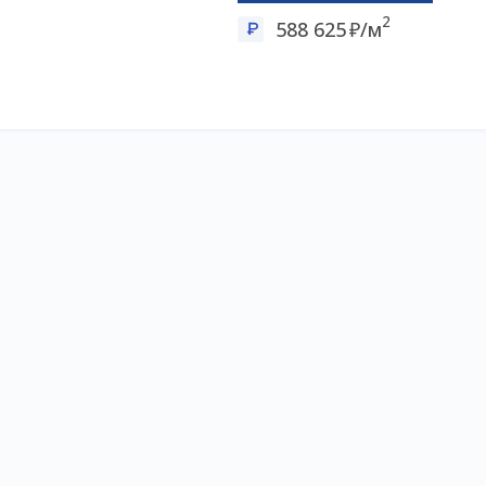
2
588 625
/м