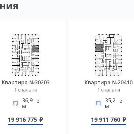
ния
Квартира №30203
Квартира №20410
1 спальня
1 спальня
36,9
35,2
2
2
м
м
19 916 775
19 911 760