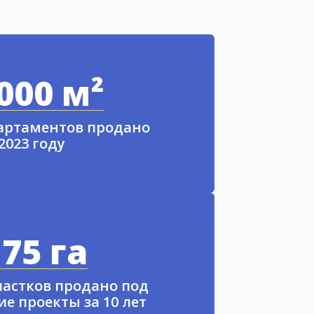
000 м²
партаментов продано
 2023 году
75 га
частков продано под
е проекты за 10 лет