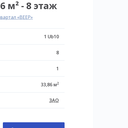
6 м² - 8 этаж
вартал «ВЕЕР»
1 Ub10
8
1
2
33,86 м
ЗАО