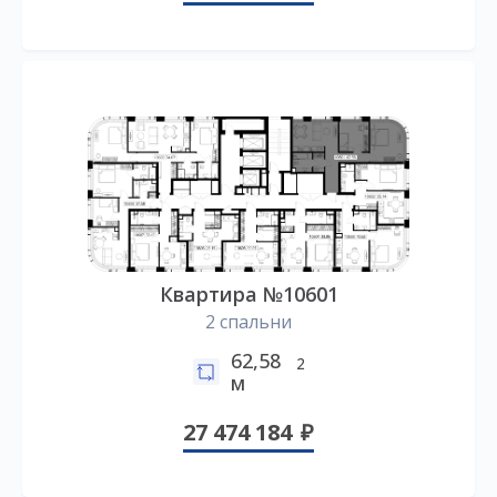
Квартира №10601
2 спальни
62,58
2
м
27 474 184