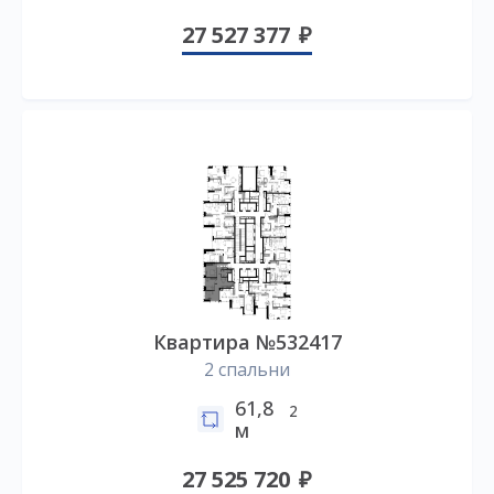
27 527 377
Квартира №532417
2 спальни
61,8
2
м
27 525 720