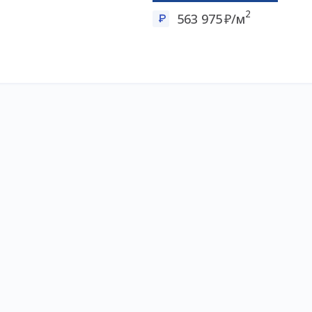
2
563 975
/м