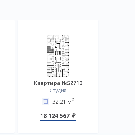
Квартира №52710
Студия
2
32,21 м
18 124 567