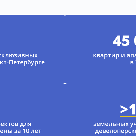
45 
ксклюзивных
квартир и а
нкт-Петербурге
в
>1
ектов для
земельных у
ены за 10 лет
девелоперски