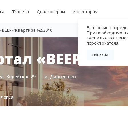
ка
Trade-in
Девелоперам
Инвесторам
Ваш регион определ
«ВЕЕР»
Квартира №53010
При необходимост
сменить его с пом
переключателя.
тал «ВЕЕР»
Понятно
ул. Верейская 29
м. Давыдково
плекса