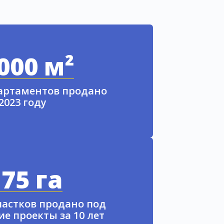
000 м²
партаментов продано
 2023 году
75 га
частков продано под
е проекты за 10 лет