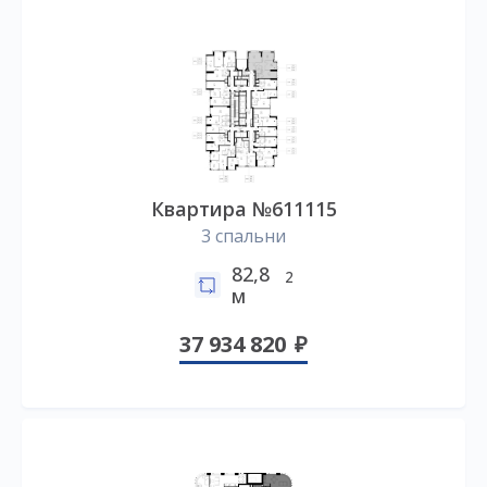
Квартира №611115
3 спальни
82,8
2
м
37 934 820