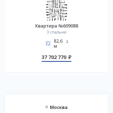
Квартира №609088
3 спальни
82,6
2
м
37 702 770
Москва