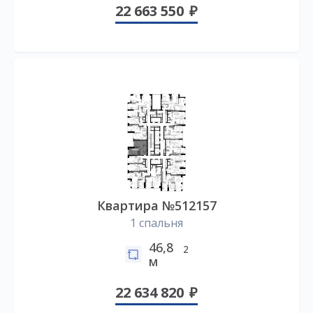
22 663 550
Квартира №512157
1 спальня
46,8
2
м
22 634 820