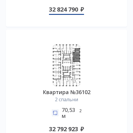
32 824 790
Квартира №36102
2 спальни
70,53
2
м
32 792 923