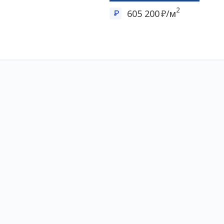
2
605 200
/м