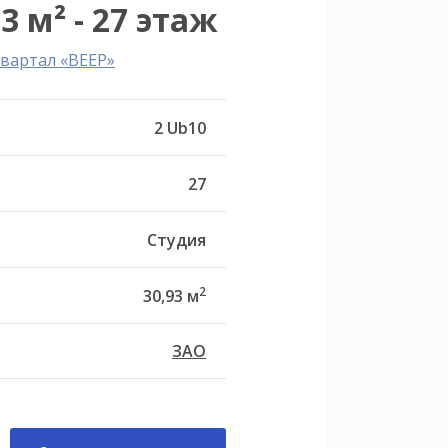
3 м² - 27 этаж
вартал «ВЕЕР»
2 Ub10
27
Студия
2
30,93 м
ЗАО