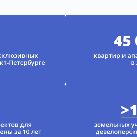
45 
ксклюзивных
квартир и а
нкт-Петербурге
в
>1
ектов для
земельных у
ены за 10 лет
девелоперски