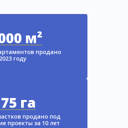
000 м²
партаментов продано
 2023 году
75 га
частков продано под
е проекты за 10 лет