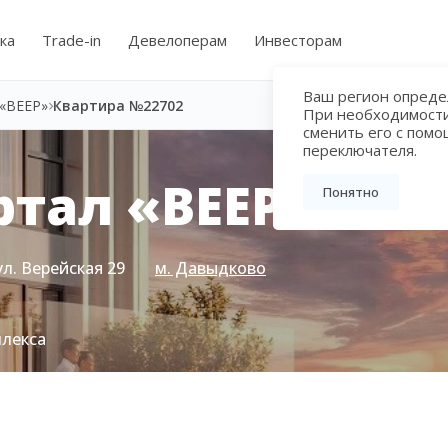
ка
Trade-in
Девелоперам
Инвесторам
Ваш регион определ
«ВЕЕР»
Квартира №22702
При необходимост
сменить его с пом
переключателя.
тал «ВЕЕР»
Понятно
ул. Верейская 29
м. Давыдково
плекса