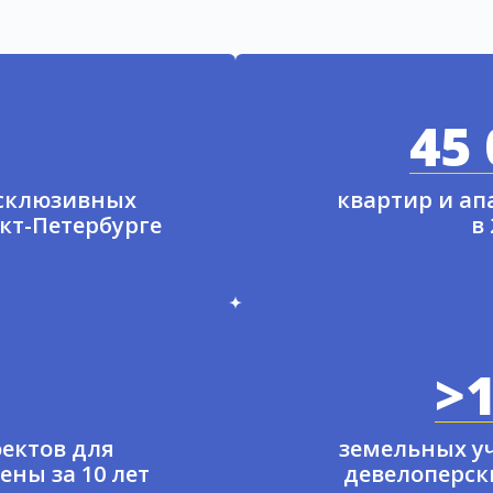
45 
ксклюзивных
квартир и а
нкт-Петербурге
в
>1
ектов для
земельных у
ены за 10 лет
девелоперски