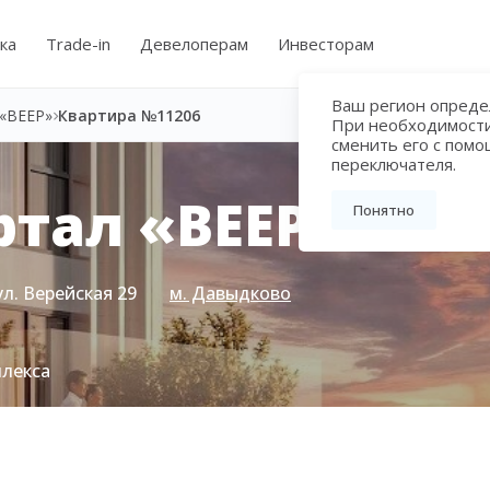
ка
Trade-in
Девелоперам
Инвесторам
Ваш регион определ
«ВЕЕР»
Квартира №11206
При необходимост
сменить его с пом
переключателя.
тал «ВЕЕР»
Понятно
ул. Верейская 29
м. Давыдково
плекса