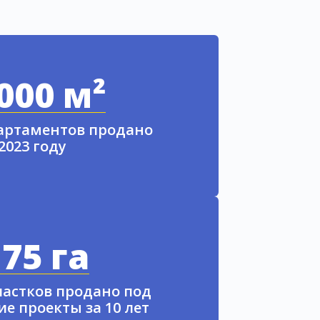
000 м²
партаментов продано
 2023 году
75 га
частков продано под
е проекты за 10 лет