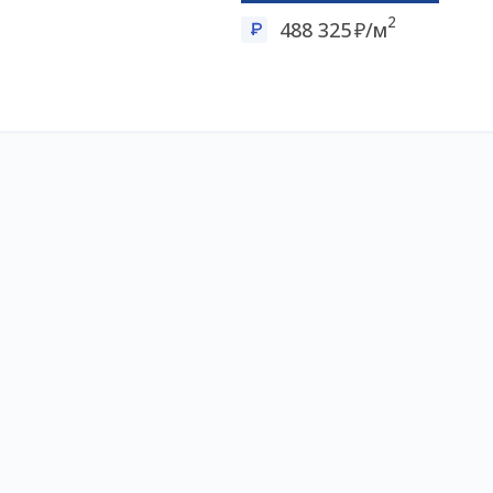
2
488 325
/м