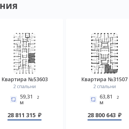
ния
Квартира №53603
Квартира №31507
2 спальни
2 спальни
59,31
63,81
2
2
м
м
28 811 315
28 800 643