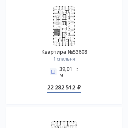
Квартира №53608
1 спальня
39,01
2
м
22 282 512