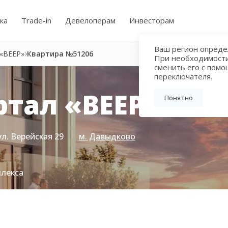
ка
Trade-in
Девелоперам
Инвесторам
Ваш регион определ
«ВЕЕР»
Квартира №51206
При необходимост
сменить его с пом
переключателя.
тал «ВЕЕР»
Понятно
ул. Верейская 29
м. Давыдково
плекса