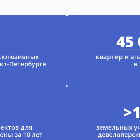
45 
ксклюзивных
квартир и а
нкт-Петербурге
в
>1
ектов для
земельных у
ены за 10 лет
девелоперски