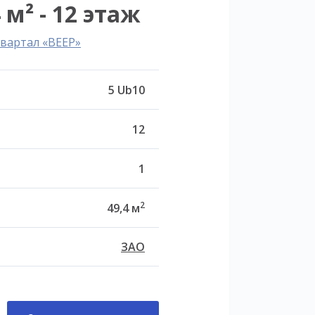
 м² - 12 этаж
вартал «ВЕЕР»
5 Ub10
12
1
2
49,4 м
ЗАО