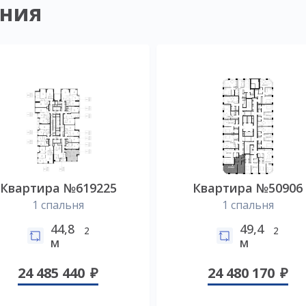
ния
Квартира №619225
Квартира №50906
1 спальня
1 спальня
44,8
49,4
2
2
м
м
24 485 440
24 480 170