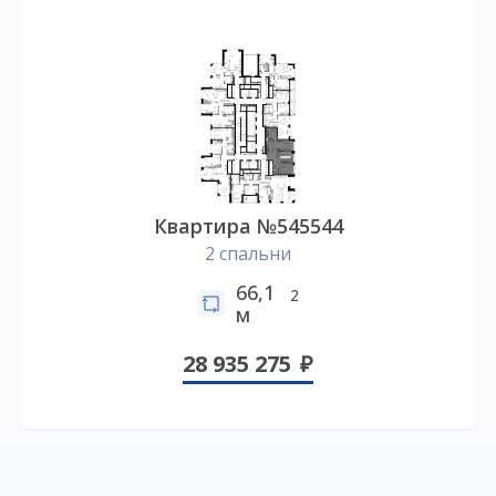
Квартира №545544
2 спальни
66,1
2
м
28 935 275