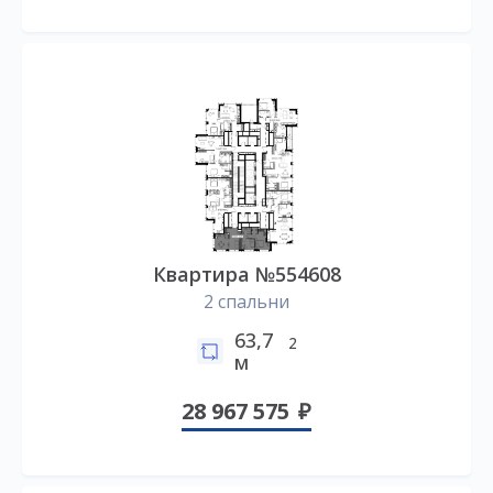
Квартира №554608
2 спальни
63,7
2
м
28 967 575