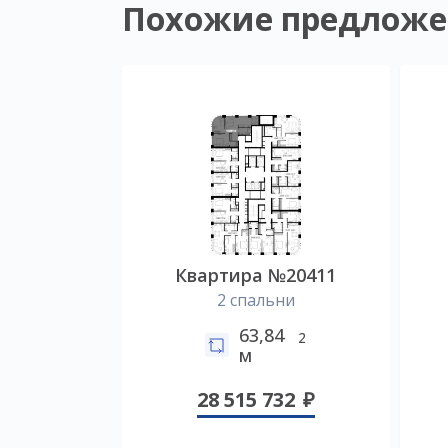
Похожие предложе
Квартира №20411
2 спальни
63,84
2
м
28 515 732