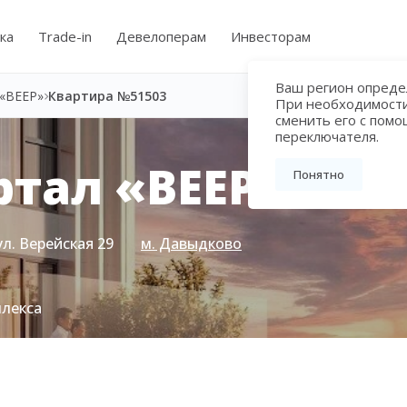
ка
Trade-in
Девелоперам
Инвесторам
Ваш регион определ
«ВЕЕР»
Квартира №51503
При необходимост
сменить его с пом
переключателя.
тал «ВЕЕР»
Понятно
ул. Верейская 29
м. Давыдково
плекса