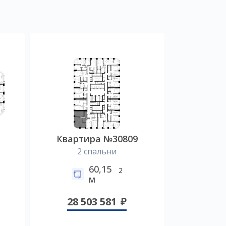
Квартира №30809
2 спальни
60,15
2
м
28 503 581