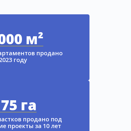
000 м²
партаментов продано
 2023 году
75 га
частков продано под
е проекты за 10 лет