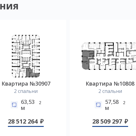
ния
Квартира №30907
Квартира №10808
2 спальни
2 спальни
63,53
57,58
2
2
м
м
28 512 264
28 509 297