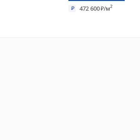
2
472 600
/м