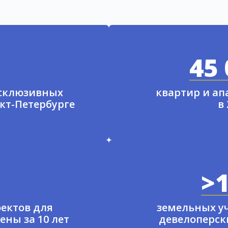
45 
ксклюзивных
квартир и а
нкт-Петербурге
в
>1
ектов для
земельных у
ены за 10 лет
девелоперски