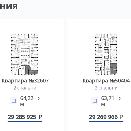
ния
Квартира №32607
Квартира №50404
2 спальни
2 спальни
64,22
63,71
2
2
м
м
29 285 925
29 269 966