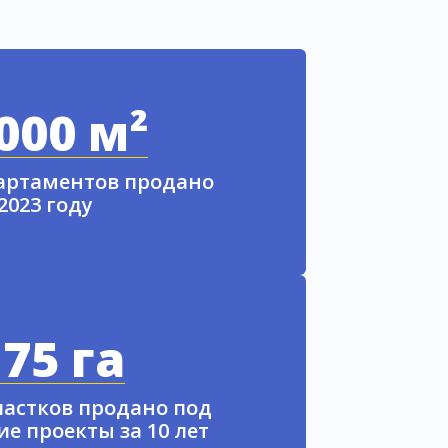
000 м²
партаментов продано
 2023 году
75 га
частков продано под
е проекты за 10 лет