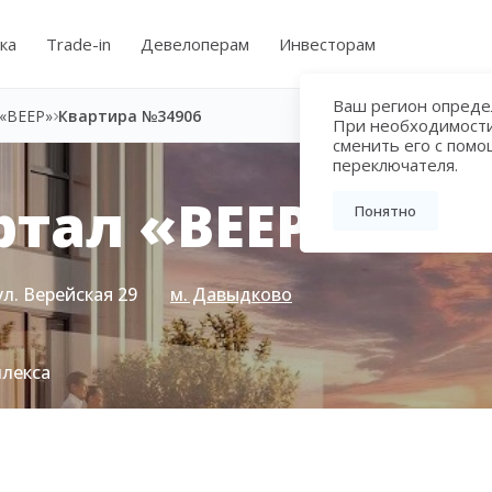
ка
Trade-in
Девелоперам
Инвесторам
Ваш регион определ
«ВЕЕР»
Квартира №34906
При необходимост
сменить его с пом
переключателя.
тал «ВЕЕР»
Понятно
ул. Верейская 29
м. Давыдково
плекса