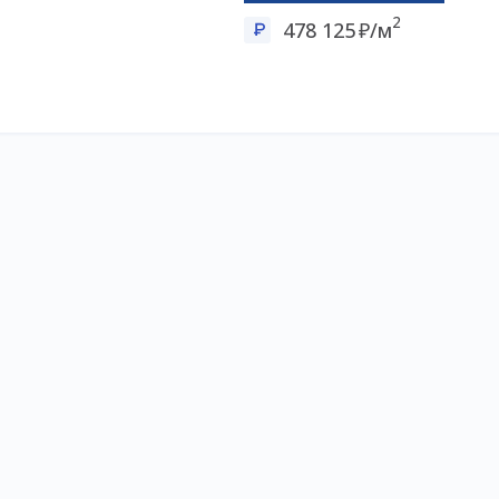
2
478 125
/м