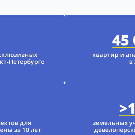
45 
ксклюзивных
квартир и а
нкт-Петербурге
в
>1
ектов для
земельных у
ены за 10 лет
девелоперски