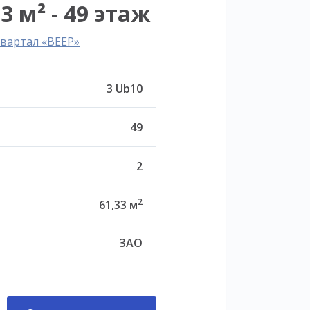
3 м² - 49 этаж
вартал «ВЕЕР»
3 Ub10
49
2
2
61,33 м
ЗАО