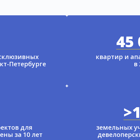
45 
ксклюзивных
квартир и а
нкт-Петербурге
в
>1
ектов для
земельных у
ены за 10 лет
девелоперски