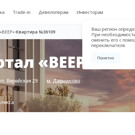
ка
Trade-in
Девелоперам
Инвесторам
Ваш регион определ
«ВЕЕР»
Квартира №36109
При необходимост
сменить его с пом
переключателя.
тал «ВЕЕР»
Понятно
ул. Верейская 29
м. Давыдково
плекса