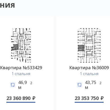
ния
Квартира №533429
Квартира №36009
1 спальня
1 спальня
46,9
43,75
2
2
м
м
23 360 890
23 353 750