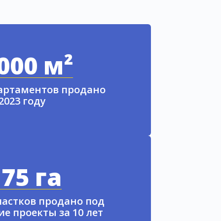
000 м²
партаментов продано
 2023 году
75 га
частков продано под
е проекты за 10 лет