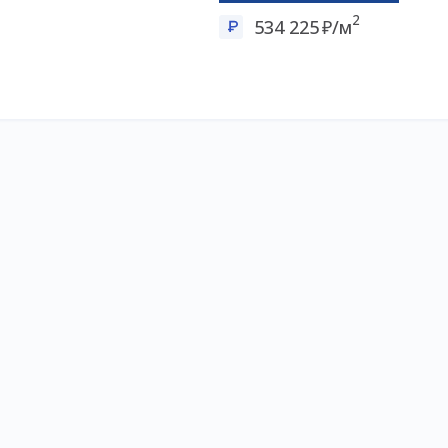
2
534 225
/м