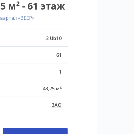
5 м² - 61 этаж
вартал «ВЕЕР»
3 Ub10
61
1
2
43,75 м
ЗАО