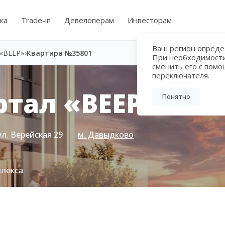
ка
Trade-in
Девелоперам
Инвесторам
Ваш регион определ
«ВЕЕР»
Квартира №35801
При необходимост
сменить его с пом
переключателя.
тал «ВЕЕР»
Понятно
ул. Верейская 29
м. Давыдково
плекса