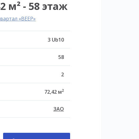
2 м² - 58 этаж
вартал «ВЕЕР»
3 Ub10
58
2
2
72,42 м
ЗАО