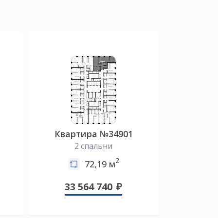
0
Квартира №34901
2 спальни
2
72,19 м
33 564 740