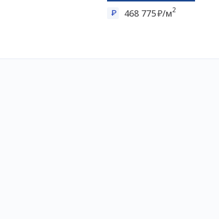
2
468 775
/м