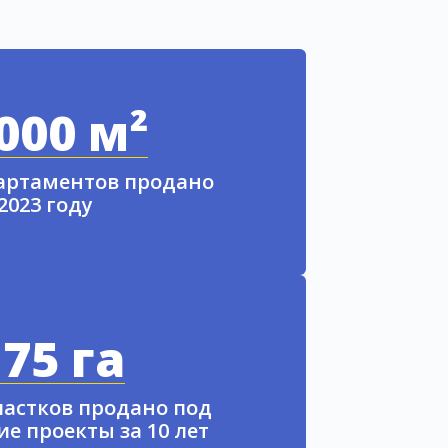
000 м²
партаментов продано
 2023 году
75 га
частков продано под
е проекты за 10 лет