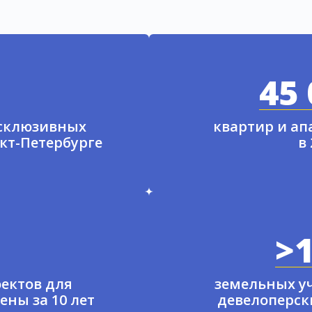
45 
ксклюзивных
квартир и а
нкт-Петербурге
в
>1
ектов для
земельных у
ены за 10 лет
девелоперски