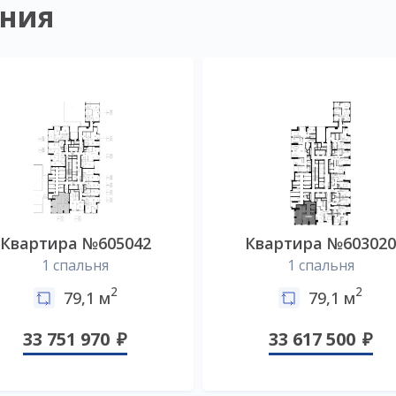
ния
Квартира №605042
Квартира №60302
1 спальня
1 спальня
2
2
79,1 м
79,1 м
33 751 970
33 617 500