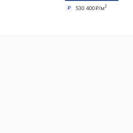
2
530 400
/м