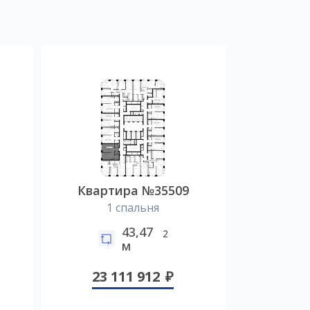
7
Квартира №35509
1 спальня
43,47
2
м
23 111 912