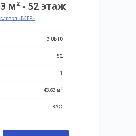
3 м² - 52 этаж
вартал «ВЕЕР»
3 Ub10
52
1
2
43,63 м
ЗАО