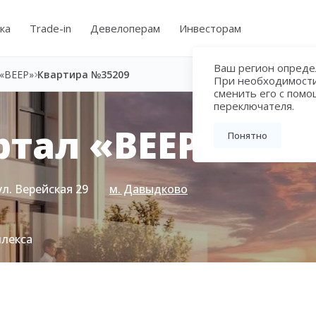
ка
Trade-in
Девелоперам
Инвесторам
Ваш регион определ
«ВЕЕР»
Квартира №35209
При необходимост
сменить его с пом
переключателя.
тал «ВЕЕР»
Понятно
ул. Верейская 29
м. Давыдково
плекса