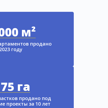
000 м²
партаментов продано
 2023 году
75 га
частков продано под
е проекты за 10 лет