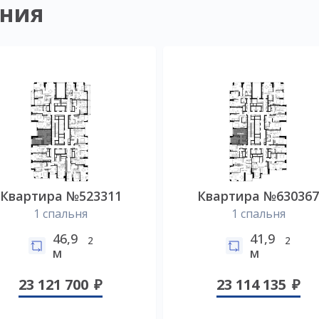
ния
Квартира №523311
Квартира №63036
1 спальня
1 спальня
46,9
41,9
2
2
м
м
23 121 700
23 114 135