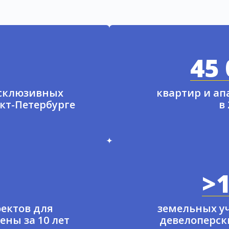
45 
ксклюзивных
квартир и а
нкт-Петербурге
в
>1
ектов для
земельных у
ены за 10 лет
девелоперски